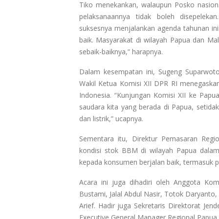
Tiko menekankan, walaupun Posko nasion
pelaksanaannya tidak boleh disepeleka
suksesnya menjalankan agenda tahunan ini.
baik. Masyarakat di wilayah Papua dan Ma
sebaik-baiknya,” harapnya.
Dalam kesempatan ini, Sugeng Suparwoto
Wakil Ketua Komisi XII DPR RI menegaskan 
Indonesia. “Kunjungan Komisi XII ke Papua
saudara kita yang berada di Papua, setid
dan listrik,” ucapnya.
Sementara itu, Direktur Pemasaran Regi
kondisi stok BBM di wilayah Papua dala
kepada konsumen berjalan baik, termasuk pe
Acara ini juga dihadiri oleh Anggota Kom
Bustami, Jalal Abdul Nasir, Totok Daryan
Arief. Hadir juga Sekretaris Direktorat 
Executive General Manager Regional Papua