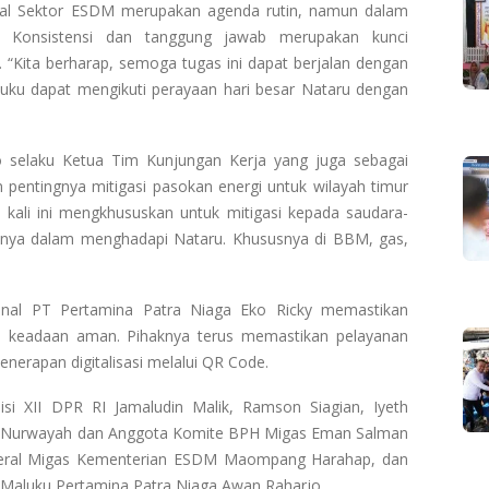
al Sektor ESDM merupakan agenda rutin, namun dalam
n. Konsistensi dan tanggung jawab merupakan kunci
 “Kita berharap, semoga tugas ini dapat berjalan dengan
luku dapat mengikuti perayaan hari besar Nataru dengan
 selaku Ketua Tim Kunjungan Kerja yang juga sebagai
pentingnya mitigasi pasokan energi untuk wilayah timur
 kali ini mengkhususkan untuk mitigasi kepada saudara-
aknya dalam menghadapi Nataru. Khususnya di BBM, gas,
onal PT Pertamina Patra Niaga Eko Ricky memastikan
m keadaan aman. Pihaknya terus memastikan pelayanan
nerapan digitalisasi melalui QR Code.
isi XII DPR RI Jamaludin Malik, Ramson Siagian, Iyeth
to, Nurwayah dan Anggota Komite BPH Migas Eman Salman
Jenderal Migas Kementerian ESDM Maompang Harahap, dan
 Maluku Pertamina Patra Niaga Awan Raharjo.