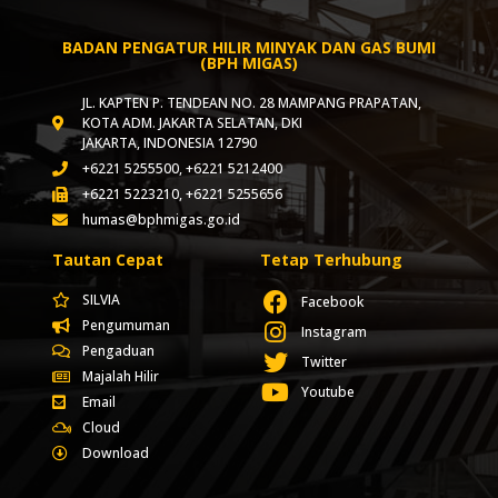
BADAN PENGATUR HILIR MINYAK DAN GAS BUMI
(BPH MIGAS)
JL. KAPTEN P. TENDEAN NO. 28 MAMPANG PRAPATAN,
KOTA ADM. JAKARTA SELATAN, DKI
JAKARTA, INDONESIA 12790
+6221 5255500, +6221 5212400
+6221 5223210, +6221 5255656
humas@bphmigas.go.id
Tautan Cepat
Tetap Terhubung
SILVIA
Facebook
Pengumuman
Instagram
Pengaduan
Twitter
Majalah Hilir
Youtube
Email
Cloud
Download