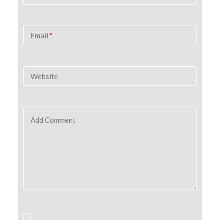
Email
*
Website
Add Comment