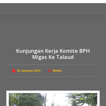
S
k
i
p
t
o
c
o
Kunjungan Kerja Komite BPH
n
Migas Ke Talaud
t
e
n
10 January 2014
Berita
t