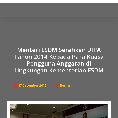
S
k
i
p
t
o
c
Menteri ESDM Serahkan DIPA
o
Tahun 2014 Kepada Para Kuasa
n
Pengguna Anggaran di
t
Lingkungan Kementerian ESDM
e
n
t
17 December 2013
Berita