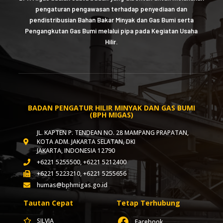
pengaturan pengawasan terhadap penyediaan dan
pendistribusian Bahan Bakar Minyak dan Gas Bumi serta
Pengangkutan Gas Bumi melalui pipa pada Kegiatan Usaha
Hilir.
BADAN PENGATUR HILIR MINYAK DAN GAS BUMI
(BPH MIGAS)
JL. KAPTEN P. TENDEAN NO. 28 MAMPANG PRAPATAN,
KOTA ADM. JAKARTA SELATAN, DKI
JAKARTA, INDONESIA 12790
+6221 5255500, +6221 5212400
+6221 5223210, +6221 5255656
humas@bphmigas.go.id
Tautan Cepat
Tetap Terhubung
SILVIA
Facebook