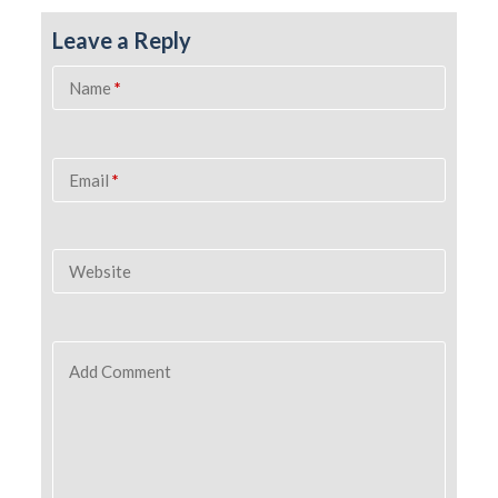
Leave a Reply
Name
*
Email
*
Website
Add Comment