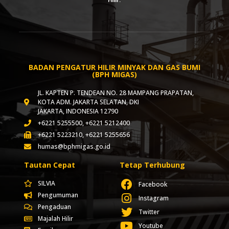
BADAN PENGATUR HILIR MINYAK DAN GAS BUMI
(BPH MIGAS)
JL. KAPTEN P. TENDEAN NO. 28 MAMPANG PRAPATAN,
KOTA ADM. JAKARTA SELATAN, DKI
JAKARTA, INDONESIA 12790
+6221 5255500, +6221 5212400
+6221 5223210, +6221 5255656
humas@bphmigas.go.id
Tautan Cepat
Tetap Terhubung
SILVIA
Facebook
Pengumuman
Instagram
Pengaduan
Twitter
Majalah Hilir
Youtube