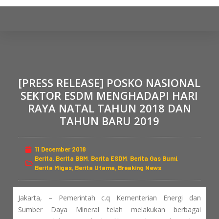
S
k
i
p
t
o
[PRESS RELEASE] POSKO NASIONAL
c
SEKTOR ESDM MENGHADAPI HARI
o
RAYA NATAL TAHUN 2018 DAN
n
TAHUN BARU 2019
t
e
n
11 December 2018
t
Berita
,
Berita BBM
,
Berita ESDM
,
Berita Gas Bumi
,
Berita Migas
,
Berita Utama
,
Breaking News
Jakarta, – Pemerintah c.q Kementerian Energi dan
Sumber Daya Mineral telah melakukan berbagai