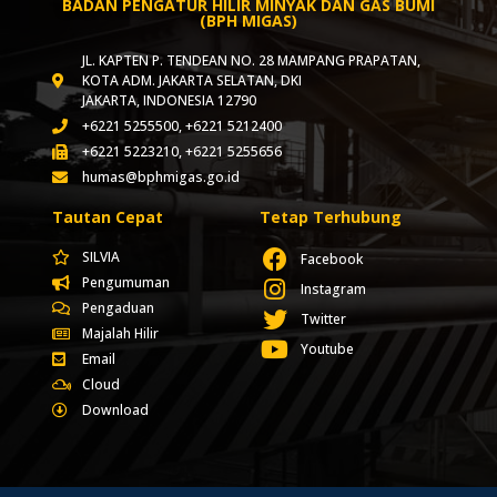
BADAN PENGATUR HILIR MINYAK DAN GAS BUMI
(BPH MIGAS)
JL. KAPTEN P. TENDEAN NO. 28 MAMPANG PRAPATAN,
KOTA ADM. JAKARTA SELATAN, DKI
JAKARTA, INDONESIA 12790
+6221 5255500, +6221 5212400
+6221 5223210, +6221 5255656
humas@bphmigas.go.id
Tautan Cepat
Tetap Terhubung
SILVIA
Facebook
Pengumuman
Instagram
Pengaduan
Twitter
Majalah Hilir
Youtube
Email
Cloud
Download