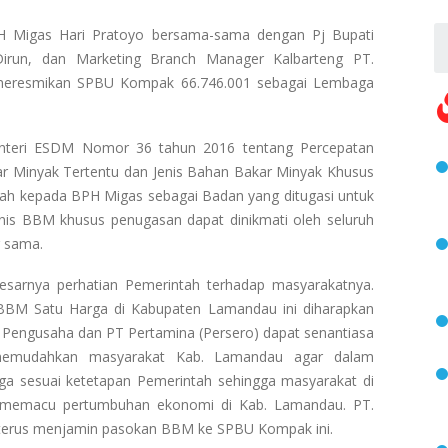
H Migas Hari Pratoyo bersama-sama dengan Pj Bupati
run, dan Marketing Branch Manager Kalbarteng PT.
 meresmikan SPBU Kompak 66.746.001 sebagai Lembaga
 Menteri ESDM Nomor 36
tahun 2016 tentang Percepatan
r Minyak Tertentu dan Jenis Bahan Bakar Minyak Khusus
h kepada BPH Migas sebagai Badan yang ditugasi untuk
nis BBM khusus penugasan dapat dinikmati oleh seluruh
g sama.
besarnya perhatian Pemerintah terhadap masyarakatnya.
m BBM Satu Harga di Kabupaten Lamandau ini diharapkan
, Pengusaha dan PT Pertamina (Persero) dapat senantiasa
 memudahkan masyarakat Kab. Lamandau agar dalam
a sesuai ketetapan Pemerintah sehingga masyarakat di
t memacu pertumbuhan ekonomi di Kab. Lamandau. PT.
k terus menjamin pasokan BBM ke SPBU Kompak ini.