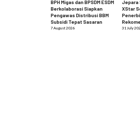
BPH Migas dan BPSDM ESDM
Jepara 
Berkolaborasi Siapkan
XStar S
Pengawas Distribusi BBM
Penerbi
Subsidi Tepat Sasaran
Rekome
7 August 2026
31 July 20