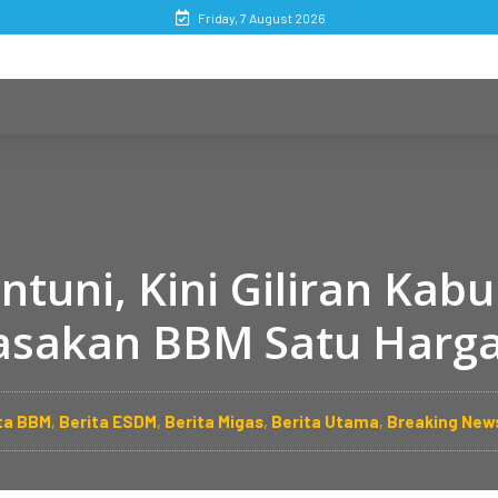
Friday, 7 August 2026
intuni, Kini Giliran Kab
sakan BBM Satu Harg
ta BBM
,
Berita ESDM
,
Berita Migas
,
Berita Utama
,
Breaking New