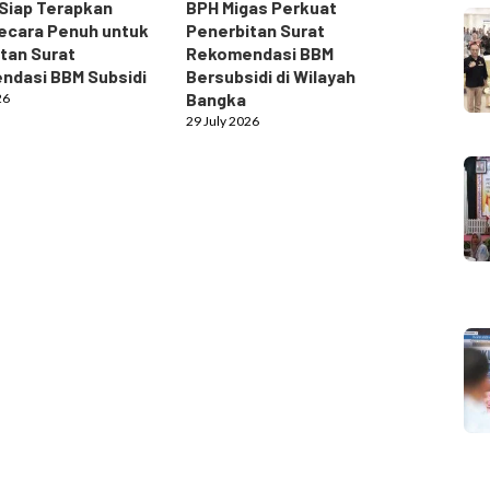
Siap Terapkan
BPH Migas Perkuat
ecara Penuh untuk
Penerbitan Surat
tan Surat
Rekomendasi BBM
ndasi BBM Subsidi
Bersubsidi di Wilayah
Bangka
26
29 July 2026