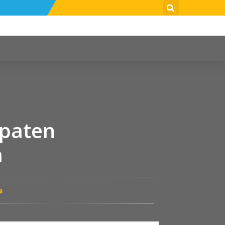
upaten
a
s