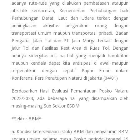
adanya rute-rute yang dilakukan pembatasan ataupun
titik-titik kemacetan, Kementerian Perhubungan baik
Perhubungan Darat, Laut dan Udara terkait dengan
peningkatan aktivitas pergerakan orang dengan
transportasi umum maupun transportasi pribadi. Badan
Pengatur Jalan Tol dan PT Jasa Marga terkait dengan
Jalur Tol dan Fasilitas Rest Area di Ruas Tol, Dengan
adanya sinergitas ini, hal-hal yang menjadi hambatan
maupun kendala dapat kita antisipasi di awal maupun
terpecahkan dengan cepat.” Papar Eman dalam
Konferensi Pers Penutupan Nataru di Jakarta (04/01)
Berdasarkan Hasil Evaluasi Pemantauan Posko Nataru
2022/2023, ada beberapa hal yang disampaikan oleh
masing-masing Sub Sektor ESDM:
*Sektor BBM*
a. Kondisi ketersediaan (stok) BBM dan penyaluran BBM
secara umum selama masa Posko periode tanggal 19