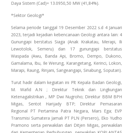
Daya Sistem (Cad)= 13.0950,50 MW (41,84%).
*Sektor Geologi*
Selama periode tanggal 19 Desember 2022 s.d 4 Januari
2023, terjadi kejadian kebencanaan Geologi antara lain: 4
Gunungapi berstatus Siaga (Anak Krakatau, Merapi, Ili
Lewotolok, Semeru) dan 17 gunungapi berstatus
Waspada (Awu, Banda Api, Bromo, Dempo, Dukono,
Gamalama, Ibu, Ile Werung, Karangetang, Kerinci, Lokon,
Marapi, Raung, Rinjani, Sangeangapi, Sinabung, Soputan).
Turut hadir dalam kegiatan ini Plt Kepala Badan Geologi,
M. Wafid A.N ; Direktur Teknik dan Lingkungan
Ketenagalistrikan , MP Dwi Nugroho; Direktur BBM BPH
Migas, Sentot Harijady BTP; Direktur Pemasaran
Regional PT Pertamina Patra Negara, Mars Ega; EVP
Transmisi Sumatera Jamali PT PLN (Persero), Eko Yudho
Pramono serta perwakilan dari Ditjen Migas, perwakilan
dari Kementerian Perhubungan, perwakilan KORLANTAS