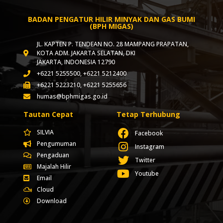
BADAN PENGATUR HILIR MINYAK DAN GAS BUMI
(BPH MIGAS)
JL. KAPTEN P. TENDEAN NO. 28 MAMPANG PRAPATAN,
KOTA ADM. JAKARTA SELATAN, DKI
JAKARTA, INDONESIA 12790
+6221 5255500, +6221 5212400
+6221 5223210, +6221 5255656
humas@bphmigas.go.id
Tautan Cepat
Tetap Terhubung
SILVIA
Facebook
Pengumuman
Instagram
Pengaduan
Twitter
Majalah Hilir
Youtube
Email
Cloud
Download