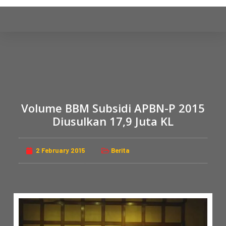
S
k
i
p
t
o
c
o
Volume BBM Subsidi APBN-P 2015
n
Diusulkan 17,9 Juta KL
t
e
n
2 February 2015
Berita
t