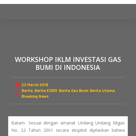
S
k
i
p
t
o
c
WORKSHOP IKLM INVESTASI GAS
o
BUMI DI INDONESIA
n
t
e
22 March 2018
n
Berita
,
Berita ESDM
,
Berita Gas Bumi
,
Berita Utama
,
Breaking News
t
Batam- Sesuai dengan amanat Undang Undang Migas
No. 22 Tahun 2001 secara eksplisit dijelaskan bahwa