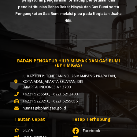
pendistribusian Bahan Bakar Minyak dan Gas Bumi serta
Pengangkutan Gas Bumi melalui pipa pada Kegiatan Usaha
Hilir.
BADAN PENGATUR HILIR MINYAK DAN GAS BUMI
(BPH MIGAS)
JL. KAPTEN P. TENDEAN NO. 28 MAMPANG PRAPATAN,
KOTA ADM. JAKARTA SELATAN, DKI
JAKARTA, INDONESIA 12790
+6221 5255500, +6221 5212400
+6221 5223210, +6221 5255656
humas@bphmigas.go.id
Tautan Cepat
Tetap Terhubung
SILVIA
Facebook