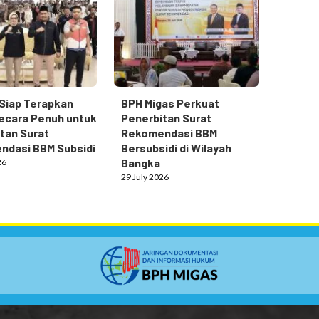
Siap Terapkan
BPH Migas Perkuat
ecara Penuh untuk
Penerbitan Surat
tan Surat
Rekomendasi BBM
ndasi BBM Subsidi
Bersubsidi di Wilayah
Bangka
26
29 July 2026