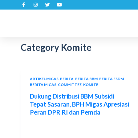
S
k
i
p
t
Category
Komite
o
c
o
n
t
ARTIKEL MIGAS
,
BERITA
,
BERITA BBM
,
BERITA ESDM
,
e
BERITA MIGAS
,
COMMITTEE
,
KOMITE
n
Dukung Distribusi BBM Subsidi
t
Tepat Sasaran, BPH Migas Apresiasi
Peran DPR RI dan Pemda