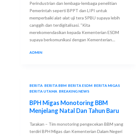
Perindustrian dan lembaga-lembaga penelitian
Pemerintah seperti BPPT dan LIPI untuk
memperbaiki alat-alat uji tera SPBU supaya lebih
canggih dan terdigitalisasi. “Kita
merekomendasikan kepada Kementerian ESDM
supaya berkomunikasi dengan Kementerian…
ADMIN
24 DECEMBER 2017
BERITA
,
BERITA BBM
,
BERITA ESDM
,
BERITA MIGAS
,
BERITA UTAMA
,
BREAKING NEWS
BPH Migas Monotoring BBM
Menjelang Natal Dan Tahun Baru
Tarakan – Tim monotoring pengecekan BBM yang
terdiri BPH Migas dan Kementerian Dalam Negeri