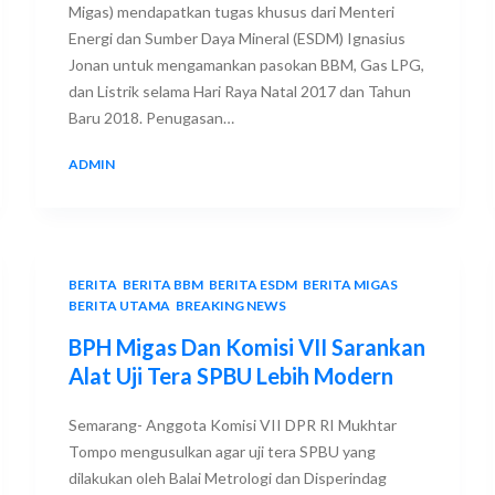
Migas) mendapatkan tugas khusus dari Menteri
Energi dan Sumber Daya Mineral (ESDM) Ignasius
Jonan untuk mengamankan pasokan BBM, Gas LPG,
dan Listrik selama Hari Raya Natal 2017 dan Tahun
Baru 2018. Penugasan…
ADMIN
24 DECEMBER 2017
BERITA
,
BERITA BBM
,
BERITA ESDM
,
BERITA MIGAS
,
BERITA UTAMA
,
BREAKING NEWS
BPH Migas Dan Komisi VII Sarankan
Alat Uji Tera SPBU Lebih Modern
Semarang- Anggota Komisi VII DPR RI Mukhtar
Tompo mengusulkan agar uji tera SPBU yang
dilakukan oleh Balai Metrologi dan Disperindag