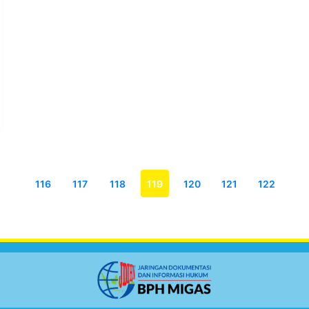
…
116
117
118
119
120
121
122
…