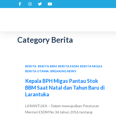
S
k
i
p
t
Category
Berita
o
c
o
n
t
BERITA
,
BERITA BBM
,
BERITA ESDM
,
BERITA MIGAS
,
e
BERITA UTAMA
,
BREAKING NEWS
n
Kepala BPH Migas Pantau Stok
t
BBM Saat Natal dan Tahun Baru di
Larantuka
LARANTUKA – Dalam mewujudkan Peraturan
Menteri ESDM No 36 tahun 2016 tentang