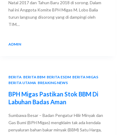
Natal 2017 dan Tahun Baru 2018 di sorong. Dalam
hal ini Anggota Komite BPH Migas M. Lobo Balia
turun langsung disorong yang di dampingi oleh
TIM…
ADMIN
27 DECEMBER 2017
BERITA
,
BERITA BBM
,
BERITA ESDM
,
BERITA MIGAS
,
BERITA UTAMA
,
BREAKING NEWS
BPH Migas Pastikan Stok BBM Di
Labuhan Badas Aman
Sumbawa Besar – Badan Pengatur Hilir Minyak dan
Gas Bumi (BPH Migas) mengklaim tak ada kendala
penyaluran bahan bakar minyak (BBM) Satu Harga,