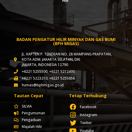
Hilir.
BADAN PENGATUR HILIR MINYAK DAN GAS BUMI
(BPH MIGAS)
JL. KAPTEN P. TENDEAN NO. 28 MAMPANG PRAPATAN,
KOTA ADM. JAKARTA SELATAN, DKI
JAKARTA, INDONESIA 12790
+6221 5255500, +6221 5212400
+6221 5223210, +6221 5255656
humas@bphmigas.go.id
Tautan Cepat
Tetap Terhubung
SILVIA
Facebook
Pengumuman
Instagram
Pengaduan
Twitter
Majalah Hilir
Youtube