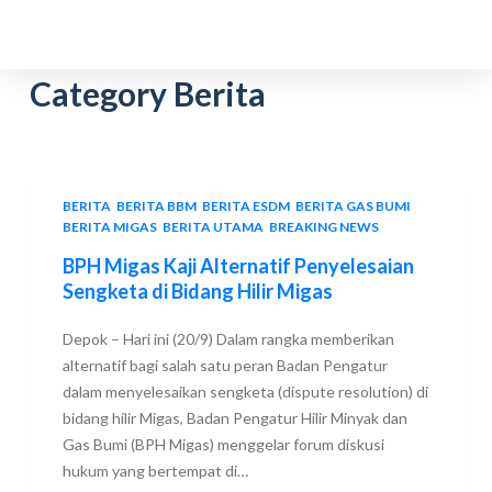
S
k
i
Category
Berita
p
t
o
c
BERITA
,
BERITA BBM
,
BERITA ESDM
,
BERITA GAS BUMI
,
o
BERITA MIGAS
,
BERITA UTAMA
,
BREAKING NEWS
n
BPH Migas Kaji Alternatif Penyelesaian
t
Sengketa di Bidang Hilir Migas
e
n
Depok – Hari ini (20/9) Dalam rangka memberikan
t
alternatif bagi salah satu peran Badan Pengatur
dalam menyelesaikan sengketa (dispute resolution) di
bidang hilir Migas, Badan Pengatur Hilir Minyak dan
Gas Bumi (BPH Migas) menggelar forum diskusi
hukum yang bertempat di…