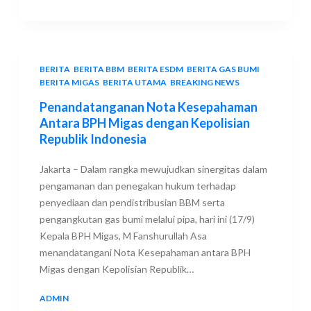
BERITA
,
BERITA BBM
,
BERITA ESDM
,
BERITA GAS BUMI
,
BERITA MIGAS
,
BERITA UTAMA
,
BREAKING NEWS
Penandatanganan Nota Kesepahaman
Antara BPH Migas dengan Kepolisian
Republik Indonesia
Jakarta – Dalam rangka mewujudkan sinergitas dalam
pengamanan dan penegakan hukum terhadap
penyediaan dan pendistribusian BBM serta
pengangkutan gas bumi melalui pipa, hari ini (17/9)
Kepala BPH Migas, M Fanshurullah Asa
menandatangani Nota Kesepahaman antara BPH
Migas dengan Kepolisian Republik…
ADMIN
17 SEPTEMBER 2018