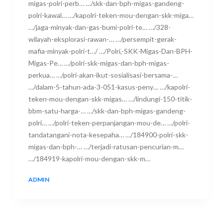
migas-polri-perb… …/skk-dan-bph-migas-gandeng-
polri-kawal… …/kapolri-teken-mou-dengan-skk-miga…
…/jaga-minyak-dan-gas-bumi-polri-te… …/328-
wilayah-eksplorasi-rawan-… …/persempit-gerak-
mafia-minyak-polri-t…/ …/Polri,-SKK-Migas-Dan-BPH-
Migas-Pe… …/polri-skk-migas-dan-bph-migas-
perkua… …/polri-akan-ikut-sosialisasi-bersama-…
…/dalam-5-tahun-ada-3-051-kasus-peny… …/kapolri-
teken-mou-dengan-skk-migas… …/lindungi-150-titik-
bbm-satu-harga-… …/skk-dan-bph-migas-gandeng-
polri… …/polri-teken-perpanjangan-mou-de… …/polri-
tandatangani-nota-kesepaha… …/184900-polri-skk-
migas-dan-bph-… …/terjadi-ratusan-pencurian-m…
…/184919-kapolri-mou-dengan-skk-m…
ADMIN
17 SEPTEMBER 2018