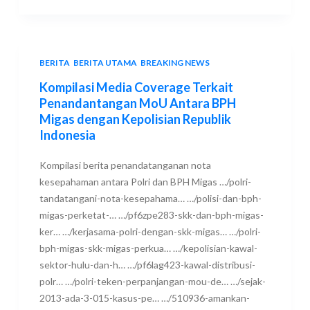
BERITA
,
BERITA UTAMA
,
BREAKING NEWS
Kompilasi Media Coverage Terkait
Penandantangan MoU Antara BPH
Migas dengan Kepolisian Republik
Indonesia
Kompilasi berita penandatanganan nota
kesepahaman antara Polri dan BPH Migas …/polri-
tandatangani-nota-kesepahama… …/polisi-dan-bph-
migas-perketat-… …/pf6zpe283-skk-dan-bph-migas-
ker… …/kerjasama-polri-dengan-skk-migas… …/polri-
bph-migas-skk-migas-perkua… …/kepolisian-kawal-
sektor-hulu-dan-h… …/pf6lag423-kawal-distribusi-
polr… …/polri-teken-perpanjangan-mou-de… …/sejak-
2013-ada-3-015-kasus-pe… …/510936-amankan-