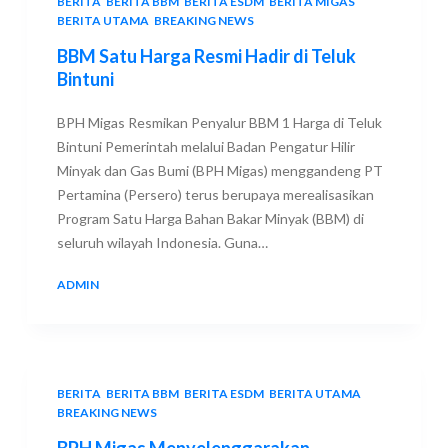
BERITA
,
BERITA BBM
,
BERITA ESDM
,
BERITA MIGAS
,
BERITA UTAMA
,
BREAKING NEWS
BBM Satu Harga Resmi Hadir di Teluk
Bintuni
BPH Migas Resmikan Penyalur BBM 1 Harga di Teluk
Bintuni Pemerintah melalui Badan Pengatur Hilir
Minyak dan Gas Bumi (BPH Migas) menggandeng PT
Pertamina (Persero) terus berupaya merealisasikan
Program Satu Harga Bahan Bakar Minyak (BBM) di
seluruh wilayah Indonesia. Guna…
ADMIN
13 SEPTEMBER 2018
BERITA
,
BERITA BBM
,
BERITA ESDM
,
BERITA UTAMA
,
BREAKING NEWS
BPH Migas Menyelenggarakan