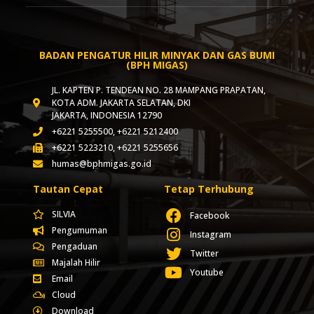
BADAN PENGATUR HILIR MINYAK DAN GAS BUMI
(BPH MIGAS)
JL. KAPTEN P. TENDEAN NO. 28 MAMPANG PRAPATAN,
KOTA ADM. JAKARTA SELATAN, DKI
JAKARTA, INDONESIA 12790
+6221 5255500, +6221 5212400
+6221 5223210, +6221 5255656
humas@bphmigas.go.id
Tautan Cepat
Tetap Terhubung
SILVIA
Facebook
Pengumuman
Instagram
Pengaduan
Twitter
Majalah Hilir
Youtube
Email
Cloud
Download