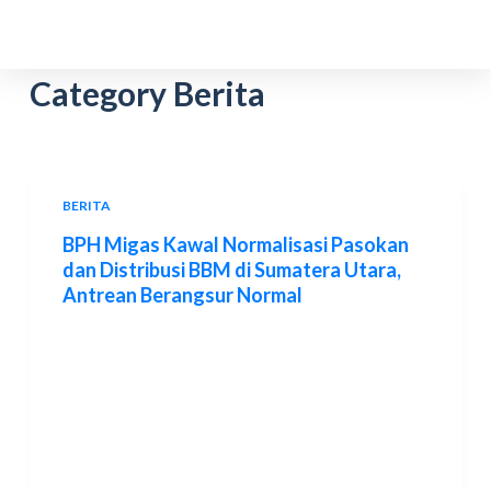
S
k
i
Category
Berita
p
t
o
c
BERITA
o
BPH Migas Kawal Normalisasi Pasokan
n
dan Distribusi BBM di Sumatera Utara,
t
Antrean Berangsur Normal
e
n
t